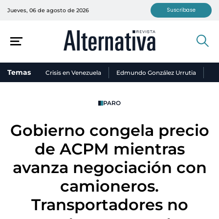
Suscríbase
Jueves, 06 de agosto de 2026
Temas
Crisis en Venezuela
Edmundo González Urrutia
Ni
PARO
Gobierno congela precio
de ACPM mientras
avanza negociación con
camioneros.
Transportadores no