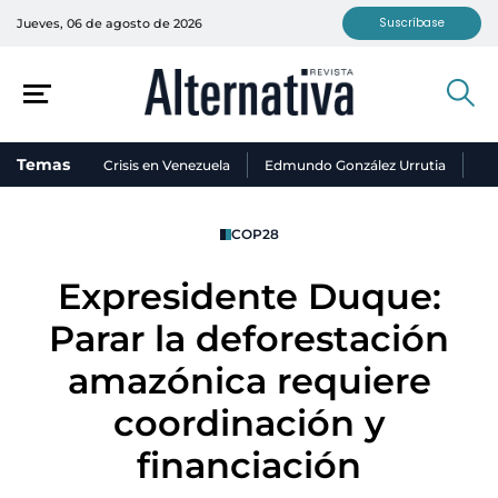
Suscríbase
Jueves, 06 de agosto de 2026
Temas
Crisis en Venezuela
Edmundo González Urrutia
Ni
COP28
Expresidente Duque:
Parar la deforestación
amazónica requiere
coordinación y
financiación