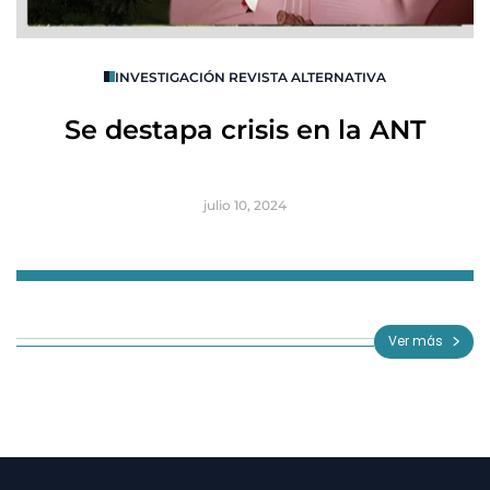
O
INVESTIGACIÓN REVISTA ALTERNATIVA
R
Se destapa crisis en la ANT
B
julio 10, 2024
Item
1
of
Ver más
3