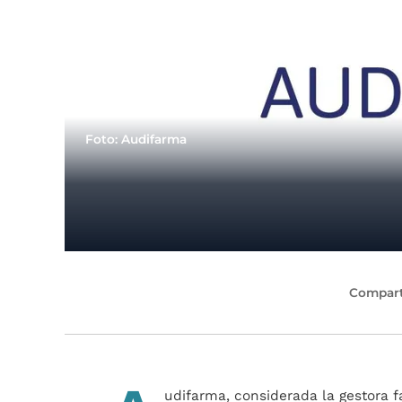
Foto: Audifarma
Compart
udifarma, considerada la gestora f