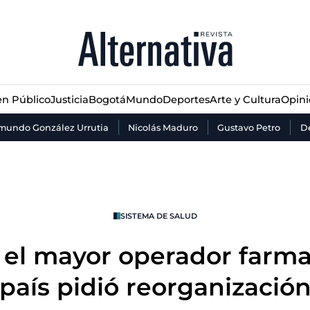
n Público
Justicia
Bogotá
Mundo
Deportes
Arte y Cultura
Opin
n Público
Justicia
Bogotá
Mundo
Deportes
Arte y Cultura
Opin
mundo González Urrutia
Nicolás Maduro
Gustavo Petro
De
SISTEMA DE SALUD
 el mayor operador farma
país pidió reorganizació