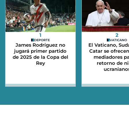
1
2
DEPORTE
VATICANO
James Rodríguez no
El Vaticano, Sudá
jugará primer partido
Catar se ofrece
de 2025 de la Copa del
mediadores pa
Rey
retorno de n
ucraniano