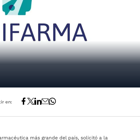
ir en:
armacéutica más grande del país, solicitó a la