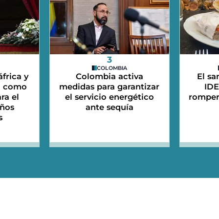
3
COLOMBIA
frica y
Colombia activa
El sa
n como
medidas para garantizar
IDE
ra el
el servicio energético
romper
iños
ante sequía
s