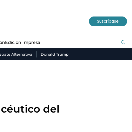
ión
Edición Impresa
Suscríbase
ión
Edición Impresa
bate Alternativa
Donald Trump
céutico del
n