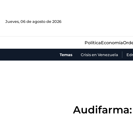
Política
Economía
Orde
Jueves, 06 de agosto de 2026
Política
Economía
Orde
Temas
Crisis en Venezuela
Ed
Audifarma: