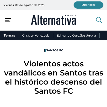
Suscríbase
Viernes, 07 de agosto de 2026
Temas
Crisis en Venezuela
Edmundo González Urrutia
Ni
SANTOS FC
Violentos actos
vandálicos en Santos tras
el histórico descenso del
Santos FC