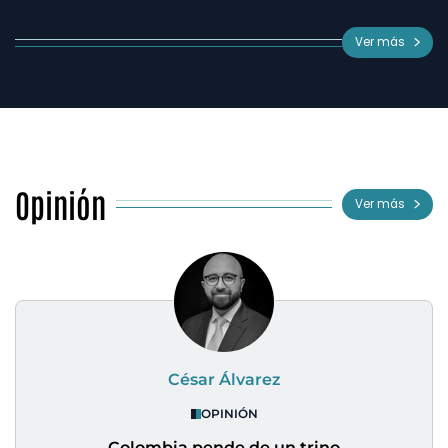
Ver más
Opinión
Ver más
César Álvarez
OPINIÓN
Colombia pende de un trino