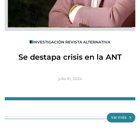
O
INVESTIGACIÓN REVISTA ALTERNATIVA
R
Se destapa crisis en la ANT
B
julio 10, 2024
Item
1
of
Ver más
3