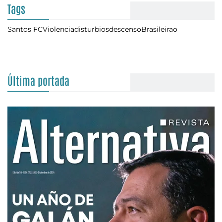
Tags
Santos FC
Violencia
disturbios
descenso
Brasileirao
Última portada