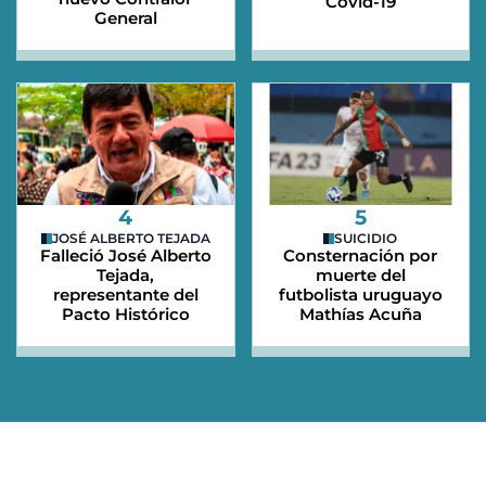
Covid-19
General
4
5
JOSÉ ALBERTO TEJADA
SUICIDIO
Falleció José Alberto
Consternación por
Tejada,
muerte del
representante del
futbolista uruguayo
Pacto Histórico
Mathías Acuña