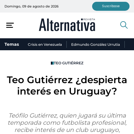
Suscríbase
Domingo, 09 de agosto de 2026
Temas
Crisis en Venezuela
Edmundo González Urrutia
Ni
TEO GUTIÉRREZ
Teo Gutiérrez ¿despierta
interés en Uruguay?
Teófilo Gutiérrez, quien jugará su última
temporada como futbolista profesional,
recibe interés de un club uruguayo,