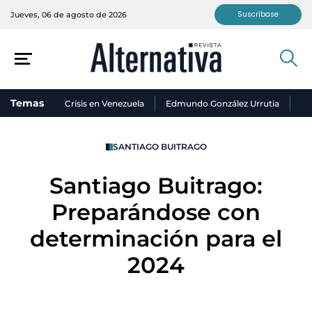
Suscríbase
Jueves, 06 de agosto de 2026
Temas
Crisis en Venezuela
Edmundo González Urrutia
Ni
SANTIAGO BUITRAGO
Santiago Buitrago:
Preparándose con
determinación para el
2024