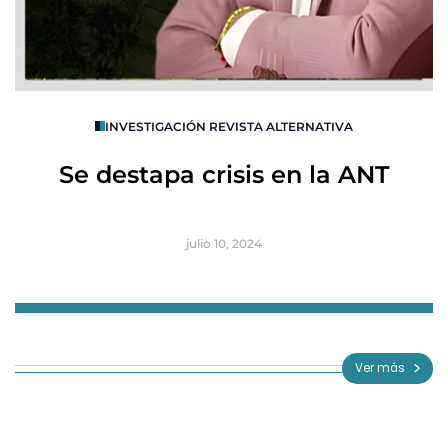
O
INVESTIGACIÓN REVISTA ALTERNATIVA
R
Se destapa crisis en la ANT
B
julio 10, 2024
Item
1
of
Ver más
3