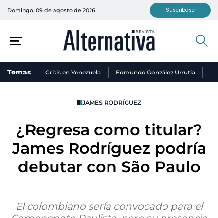
Suscríbase
Domingo, 09 de agosto de 2026
Temas
Crisis en Venezuela
Edmundo González Urrutia
Ni
JAMES RODRÍGUEZ
¿Regresa como titular?
James Rodríguez podría
debutar con São Paulo
El colombiano sería convocado para el