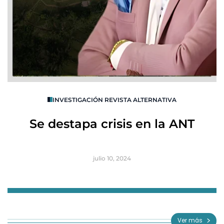
O
INVESTIGACIÓN REVISTA ALTERNATIVA
R
Se destapa crisis en la ANT
B
julio 10, 2024
Item
1
of
Ver más