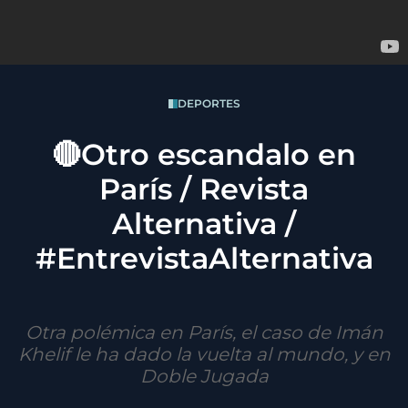
DEPORTES
🔴Otro escandalo en
París / Revista
Alternativa /
#EntrevistaAlternativa
Otra polémica en París, el caso de Imán
Khelif le ha dado la vuelta al mundo, y en
Doble Jugada