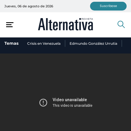
Suscríbase
Jueves, 06 de agosto de 2026
Temas
Crisis en Venezuela
Edmundo González Urrutia
Ni