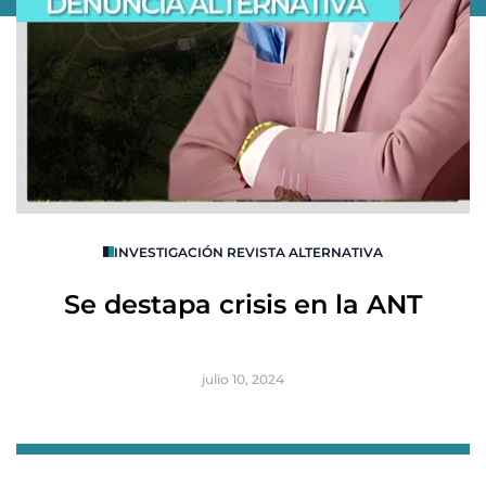
O
INVESTIGACIÓN REVISTA ALTERNATIVA
R
Se destapa crisis en la ANT
B
julio 10, 2024
Item
1