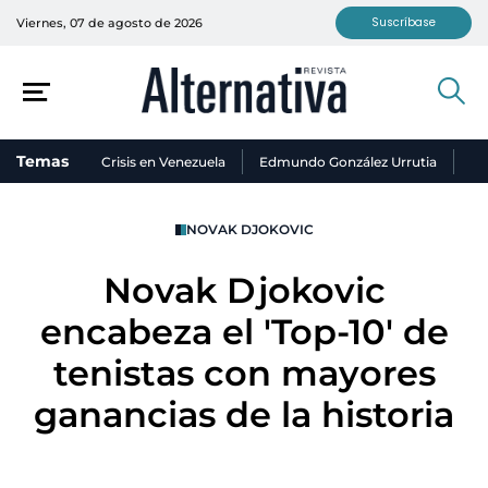
Suscríbase
Viernes, 07 de agosto de 2026
Temas
Crisis en Venezuela
Edmundo González Urrutia
Ni
NOVAK DJOKOVIC
Novak Djokovic
encabeza el 'Top-10' de
tenistas con mayores
ganancias de la historia