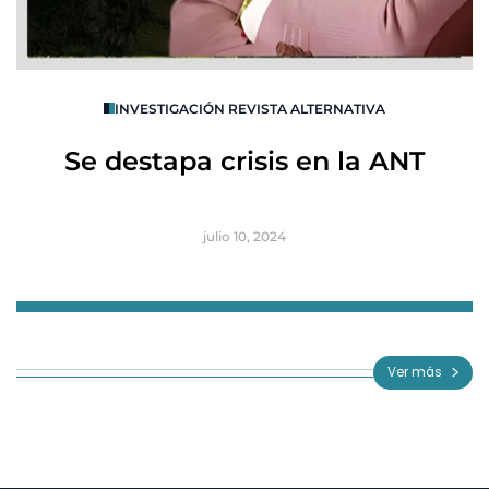
O
INVESTIGACIÓN REVISTA ALTERNATIVA
R
Se destapa crisis en la ANT
B
julio 10, 2024
Item
1
of
Ver más
3