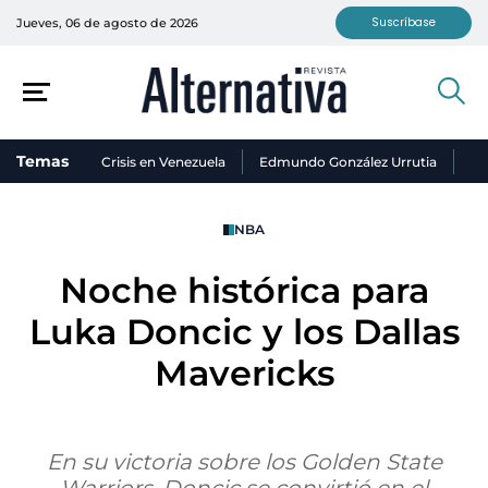
Suscríbase
Jueves, 06 de agosto de 2026
Temas
Crisis en Venezuela
Edmundo González Urrutia
Ni
NBA
Noche histórica para
Luka Doncic y los Dallas
Mavericks
En su victoria sobre los Golden State