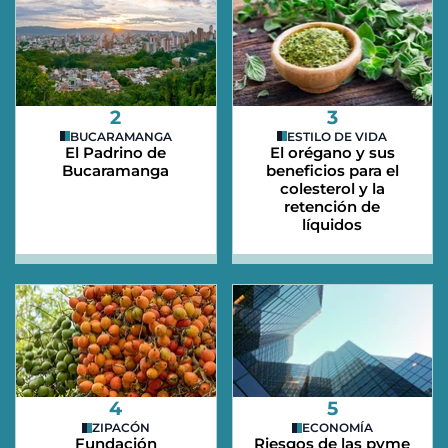
2
3
BUCARAMANGA
ESTILO DE VIDA
El Padrino de
El orégano y sus
Bucaramanga
beneficios para el
colesterol y la
retención de
líquidos
4
5
ZIPACÓN
ECONOMÍA
Fundación
Riesgos de las pyme