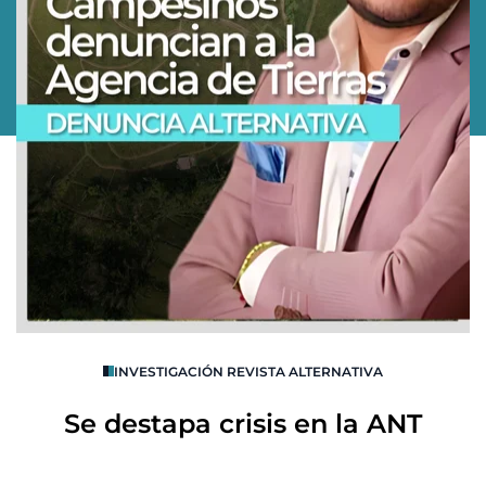
O
INVESTIGACIÓN REVISTA ALTERNATIVA
R
Se destapa crisis en la ANT
B