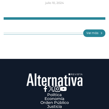
julio 10, 2024
Item
1
of
Ver más
3
Política
Economía
Orden Público
Justicia