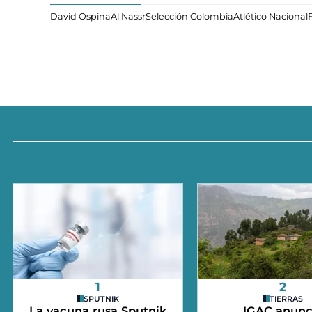
David Ospina
Al Nassr
Selección Colombia
Atlético Nacional
1
2
SPUTNIK
TIERRAS
La vacuna rusa Sputnik
IGAC anunc