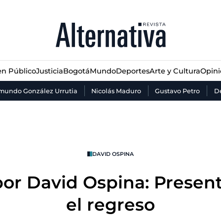
n Público
Justicia
Bogotá
Mundo
Deportes
Arte y Cultura
Opin
n Público
Justicia
Bogotá
Mundo
Deportes
Arte y Cultura
Opin
mundo González Urrutia
Nicolás Maduro
Gustavo Petro
De
DAVID OSPINA
por David Ospina: Present
el regreso