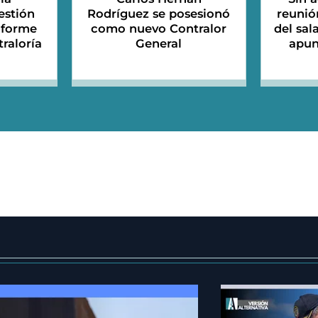
estión
Rodríguez se posesionó
reunió
informe
como nuevo Contralor
del sal
traloría
General
apun