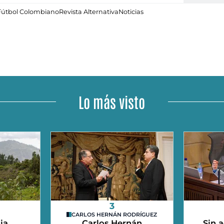
Fútbol Colombiano
Revista Alternativa
Noticias
Lo más visto
3
CARLOS HERNÁN RODRÍGUEZ
ia
Carlos Hernán
Sin a