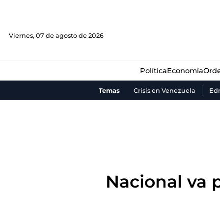
Política
Economía
Orde
Viernes, 07 de agosto de 2026
Política
Economía
Orde
Temas
Crisis en Venezuela
Ed
Nacional va 