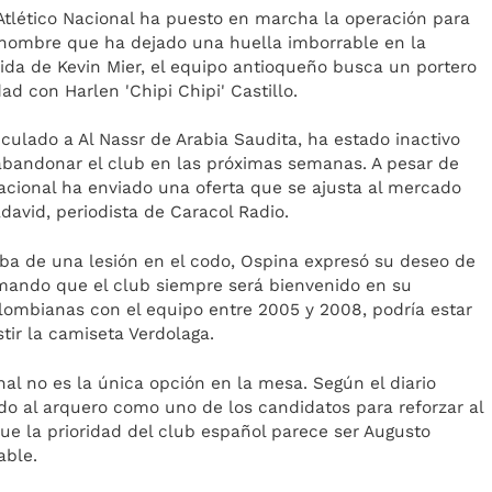
, Atlético Nacional ha puesto en marcha la operación para
n nombre que ha dejado una huella imborrable en la
alida de Kevin Mier, el equipo antioqueño busca un portero
ad con Harlen 'Chipi Chipi' Castillo.
culado a Al Nassr de Arabia Saudita, ha estado inactivo
abandonar el club en las próximas semanas. A pesar de
acional ha enviado una oferta que se ajusta al mercado
avid, periodista de Caracol Radio.
aba de una lesión en el codo, Ospina expresó su deseo de
irmando que el club siempre será bienvenido en su
olombianas con el equipo entre 2005 y 2008, podría estar
tir la camiseta Verdolaga.
al no es la única opción en la mesa. Según el diario
o al arquero como uno de los candidatos para reforzar al
ue la prioridad del club español parece ser Augusto
able.