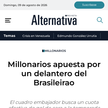
Suscríbase
Domingo, 09 de agosto de 2026
Temas
Crisis en Venezuela
Edmundo González Urrutia
Ni
MILLONARIOS
Millonarios apuesta por
un delantero del
Brasileirao
El cuadro embajador busca un cuota