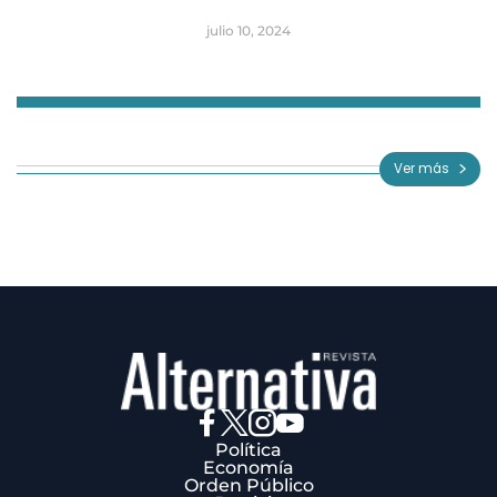
julio 10, 2024
Item
1
of
Ver más
3
Política
Economía
Orden Público