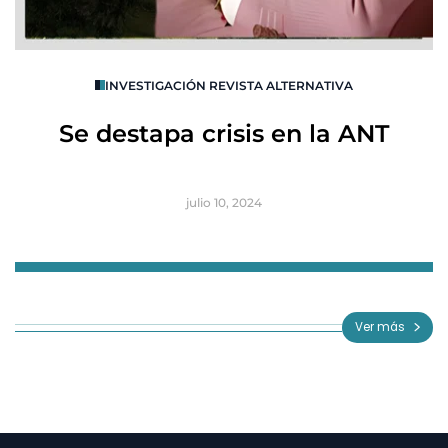
O
INVESTIGACIÓN REVISTA ALTERNATIVA
R
Se destapa crisis en la ANT
B
julio 10, 2024
Item
1
of
Ver más
3