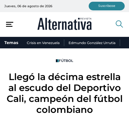
Suscríbase
Jueves, 06 de agosto de 2026
Temas
Crisis en Venezuela
Edmundo González Urrutia
Ni
FÚTBOL
Llegó la décima estrella
al escudo del Deportivo
Cali, campeón del fútbol
colombiano