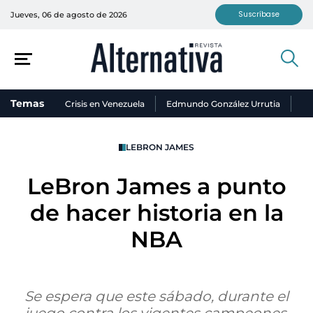
Suscríbase
Jueves, 06 de agosto de 2026
Temas
Crisis en Venezuela
Edmundo González Urrutia
Ni
LEBRON JAMES
LeBron James a punto
de hacer historia en la
NBA
Se espera que este sábado, durante el