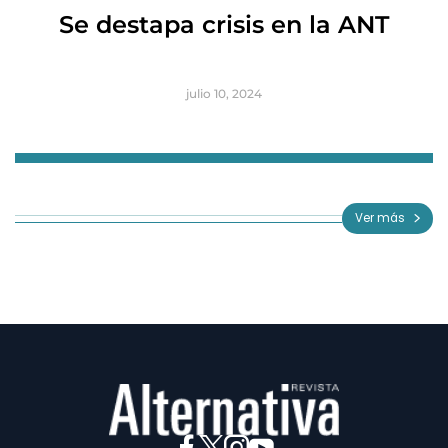
R
Se destapa crisis en la ANT
B
julio 10, 2024
Item
1
of
Ver más
3