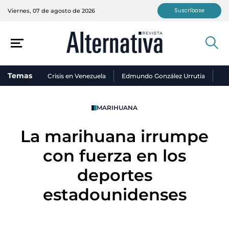
Suscríbase
Viernes, 07 de agosto de 2026
Temas
Crisis en Venezuela
Edmundo González Urrutia
Ni
MARIHUANA
La marihuana irrumpe
con fuerza en los
deportes
estadounidenses