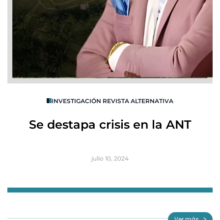
O
INVESTIGACIÓN REVISTA ALTERNATIVA
R
Se destapa crisis en la ANT
B
julio 10, 2024
Item
1
of
Ver más