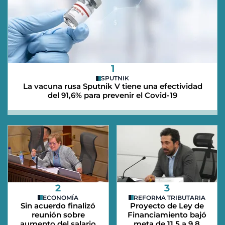
1
SPUTNIK
La vacuna rusa Sputnik V tiene una efectividad
del 91,6% para prevenir el Covid-19
2
3
ECONOMÍA
REFORMA TRIBUTARIA
Sin acuerdo finalizó
Proyecto de Ley de
reunión sobre
Financiamiento bajó
aumento del salario
meta de 11,5 a 9,8