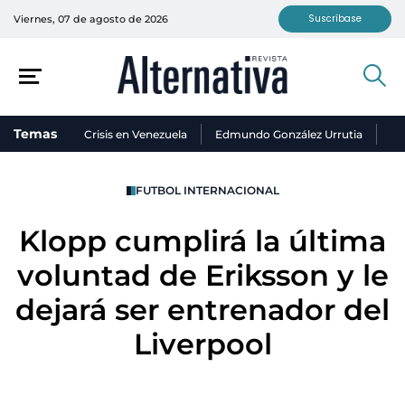
Suscríbase
Viernes, 07 de agosto de 2026
Temas
Crisis en Venezuela
Edmundo González Urrutia
Ni
FUTBOL INTERNACIONAL
Klopp cumplirá la última
voluntad de Eriksson y le
dejará ser entrenador del
Liverpool