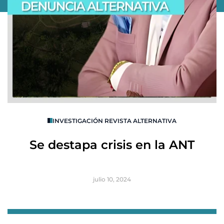
O
INVESTIGACIÓN REVISTA ALTERNATIVA
R
Se destapa crisis en la ANT
B
julio 10, 2024
Item