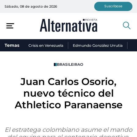
Suscríbase
Sábado, 08 de agosto de 2026
Temas
Crisis en Venezuela
Edmundo González Urrutia
Ni
BRASILEIRAO
Juan Carlos Osorio,
nuevo técnico del
Athletico Paranaense
El estratega colombiano asume el mando