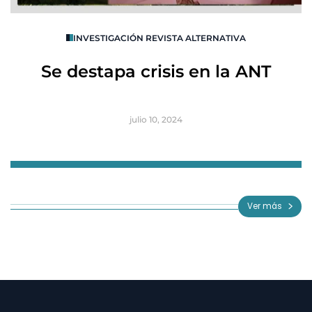
O
INVESTIGACIÓN REVISTA ALTERNATIVA
R
Se destapa crisis en la ANT
B
julio 10, 2024
Item
1
of
Ver más
3