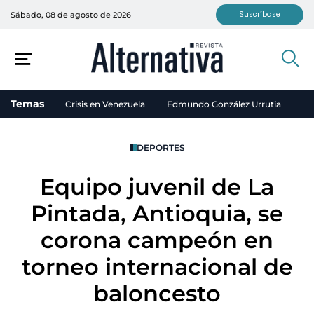
Suscríbase
Sábado, 08 de agosto de 2026
Temas
Crisis en Venezuela
Edmundo González Urrutia
Ni
DEPORTES
Equipo juvenil de La
Pintada, Antioquia, se
corona campeón en
torneo internacional de
baloncesto