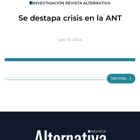
INVESTIGACIÓN REVISTA ALTERNATIVA
R
Se destapa crisis en la ANT
B
julio 10, 2024
Item
1
of
Ver más
3