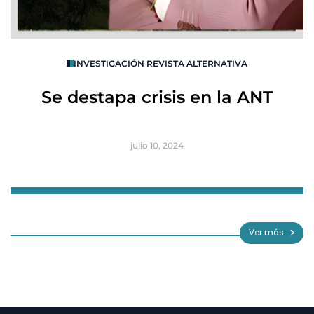
O
INVESTIGACIÓN REVISTA ALTERNATIVA
R
Se destapa crisis en la ANT
B
julio 10, 2024
Item
1
of
Ver más
3