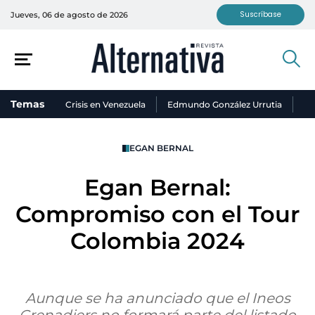
Suscríbase
Jueves, 06 de agosto de 2026
Temas
Crisis en Venezuela
Edmundo González Urrutia
Ni
EGAN BERNAL
Egan Bernal:
Compromiso con el Tour
Colombia 2024
Aunque se ha anunciado que el Ineos