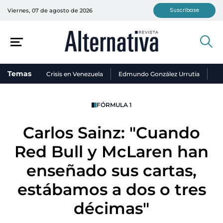
Suscríbase
Viernes, 07 de agosto de 2026
Temas
Crisis en Venezuela
Edmundo González Urrutia
Ni
FÓRMULA 1
Carlos Sainz: "Cuando
Red Bull y McLaren han
enseñado sus cartas,
estábamos a dos o tres
décimas"