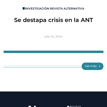
O
INVESTIGACIÓN REVISTA ALTERNATIVA
R
Se destapa crisis en la ANT
B
julio 10, 2024
Item
1
of
Ver más
3