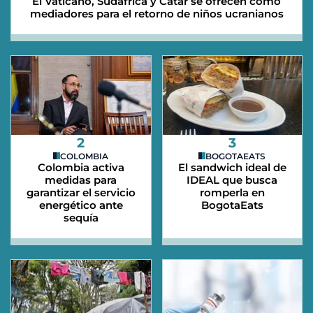
El Vaticano, Sudáfrica y Catar se ofrecen como
mediadores para el retorno de niños ucranianos
2
3
COLOMBIA
BOGOTAEATS
Colombia activa
El sandwich ideal de
medidas para
IDEAL que busca
garantizar el servicio
romperla en
energético ante
BogotaEats
sequía