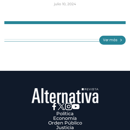
julio 10, 2024
Item
1
of
Ver más
3
Política
Economía
Orden Público
Justicia