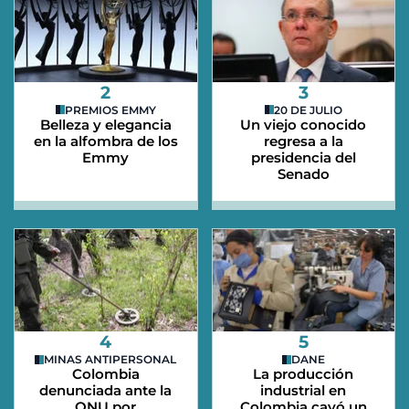
2
3
PREMIOS EMMY
20 DE JULIO
Belleza y elegancia
Un viejo conocido
en la alfombra de los
regresa a la
Emmy
presidencia del
Senado
4
5
MINAS ANTIPERSONAL
DANE
Colombia
La producción
denunciada ante la
industrial en
ONU por
Colombia cayó un