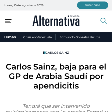
Suscríbase
Lunes, 10 de agosto de 2026
Temas
Crisis en Venezuela
Edmundo González Urrutia
Ni
CARLOS SAINZ
Carlos Sainz, baja para el
GP de Arabia Saudí por
apendicitis
Tendrá que ser intervenido