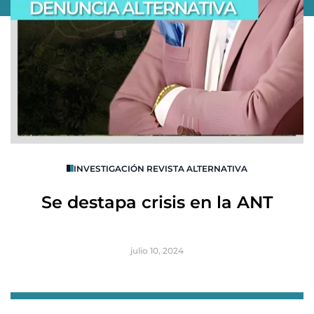
O
INVESTIGACIÓN REVISTA ALTERNATIVA
R
Se destapa crisis en la ANT
B
julio 10, 2024
Item