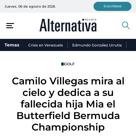
Suscríbase
Jueves, 06 de agosto de 2026
Temas
Crisis en Venezuela
Edmundo González Urrutia
Ni
GOLF
Camilo Villegas mira al
cielo y dedica a su
fallecida hija Mia el
Butterfield Bermuda
Championship