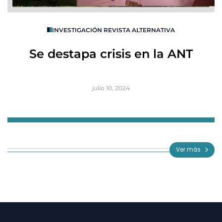
O
INVESTIGACIÓN REVISTA ALTERNATIVA
R
Se destapa crisis en la ANT
B
julio 10, 2024
Item
1
of
Ver más
3