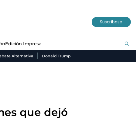
ión
Edición Impresa
Suscríbase
ión
Edición Impresa
bate Alternativa
Donald Trump
mes que dejó