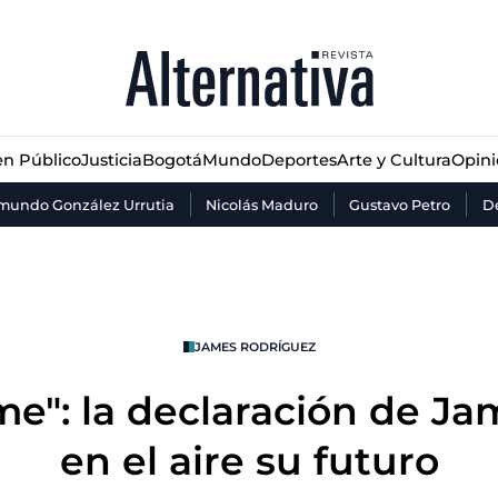
n Público
Justicia
Bogotá
Mundo
Deportes
Arte y Cultura
Opin
n Público
Justicia
Bogotá
Mundo
Deportes
Arte y Cultura
Opin
mundo González Urrutia
Nicolás Maduro
Gustavo Petro
De
JAMES RODRÍGUEZ
e": la declaración de Ja
en el aire su futuro