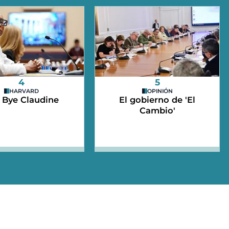
4
5
HARVARD
OPINIÓN
 Bye Claudine
El gobierno de 'El
Cambio'