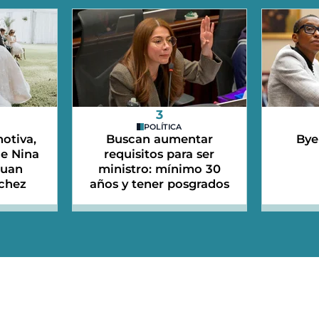
3
POLÍTICA
otiva,
Buscan aumentar
Bye
de Nina
requisitos para ser
Juan
ministro: mínimo 30
chez
años y tener posgrados