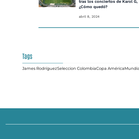
tras los conciertos de Karol G,
¿Cómo quedó?
abril 8, 2024
Tags
James Rodríguez
Seleccion Colombia
Copa América
Mundia