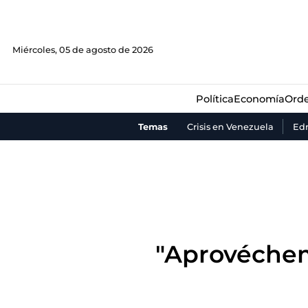
Política
Economía
Orde
Miércoles, 05 de agosto de 2026
Política
Economía
Orde
Temas
Crisis en Venezuela
Ed
"Aprovéchem