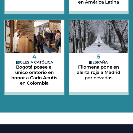
en América Latina
4
5
IGLESIA CATÓLICA
ESPAÑA
Bogotá posee el
Filomena pone en
único oratorio en
alerta roja a Madrid
honor a Carlo Acutis
por nevadas
en Colombia