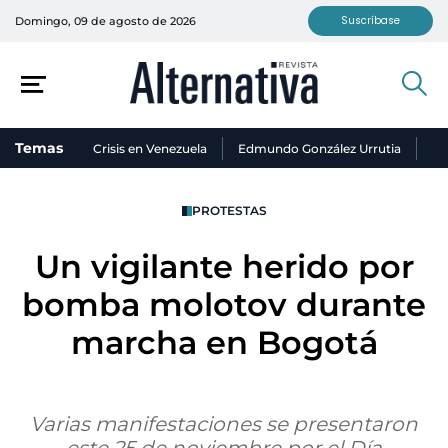
Suscríbase
Domingo, 09 de agosto de 2026
Temas
Crisis en Venezuela
Edmundo González Urrutia
Ni
PROTESTAS
Un vigilante herido por
bomba molotov durante
marcha en Bogotá
Varias manifestaciones se presentaron