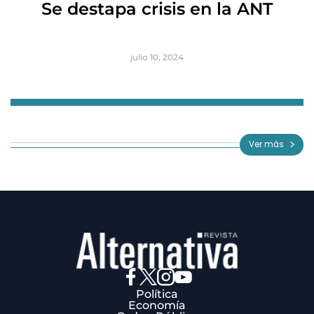
Se destapa crisis en la ANT
B
julio 10, 2024
Item
1
of
Ver más
3
Política
Economía