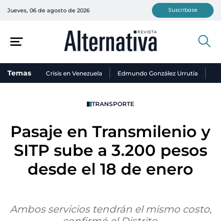
Suscríbase
Jueves, 06 de agosto de 2026
Temas
Crisis en Venezuela
Edmundo González Urrutia
Ni
TRANSPORTE
Pasaje en Transmilenio y
SITP sube a 3.200 pesos
desde el 18 de enero
Ambos servicios tendrán el mismo costo,