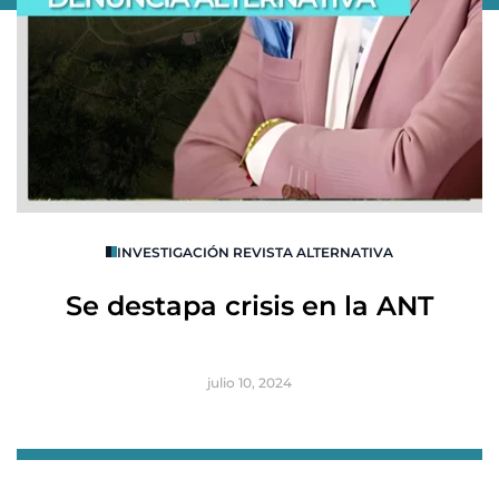
O
INVESTIGACIÓN REVISTA ALTERNATIVA
R
Se destapa crisis en la ANT
B
julio 10, 2024
Item
1