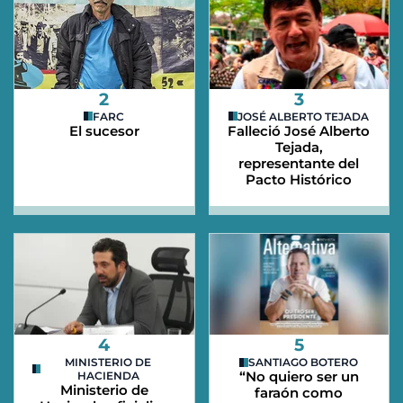
2
3
FARC
JOSÉ ALBERTO TEJADA
El sucesor
Falleció José Alberto
Tejada,
representante del
Pacto Histórico
4
5
MINISTERIO DE
SANTIAGO BOTERO
“No quiero ser un
HACIENDA
Ministerio de
faraón como