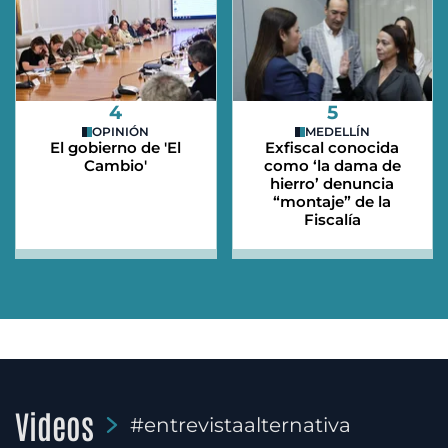
4
5
OPINIÓN
MEDELLÍN
El gobierno de 'El
Exfiscal conocida
Cambio'
como ‘la dama de
hierro’ denuncia
“montaje” de la
Fiscalía
Videos
#entrevistaalternativa