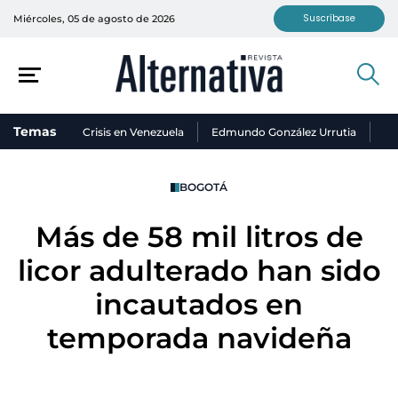
Suscríbase
Miércoles, 05 de agosto de 2026
Temas
Crisis en Venezuela
Edmundo González Urrutia
Ni
BOGOTÁ
Más de 58 mil litros de
licor adulterado han sido
incautados en
temporada navideña