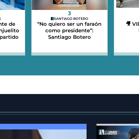
3
S
SANTIAGO BOTERO
nte de
“No quiero ser un faraón
🎥 V
njuelito
como presidente”:
partido
Santiago Botero