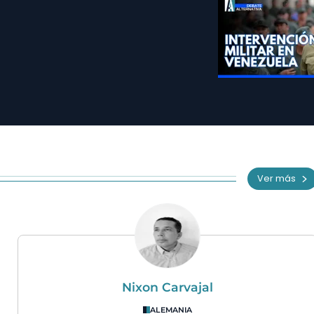
Ver más
Nixon Carvajal
ALEMANIA