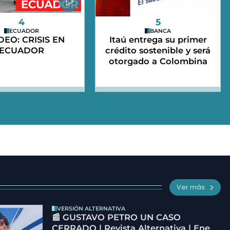
4
5
ECUADOR
BANCA
IDEO: CRISIS EN
Itaú entrega su primer
ECUADOR
crédito sostenible y será
otorgado a Colombina
Ver más
VERSIÓN ALTERNATIVA
📰 GUSTAVO PETRO UN CASO
CERRADO | Revista Alternativa | Ene