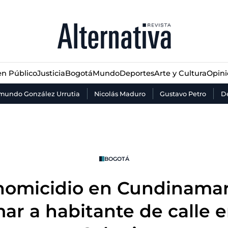
n Público
Justicia
Bogotá
Mundo
Deportes
Arte y Cultura
Opin
n Público
Justicia
Bogotá
Mundo
Deportes
Arte y Cultura
Opin
mundo González Urrutia
Nicolás Maduro
Gustavo Petro
De
BOGOTÁ
 homicidio en Cundinama
ar a habitante de calle e