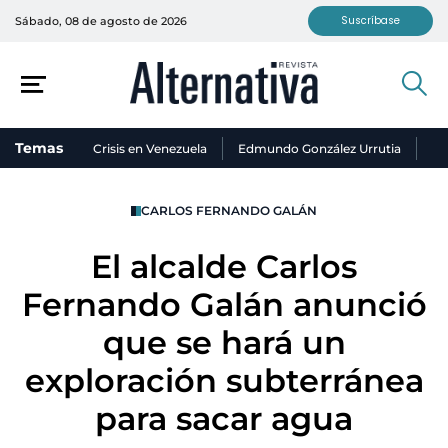
Suscríbase
Sábado, 08 de agosto de 2026
Temas
Crisis en Venezuela
Edmundo González Urrutia
Ni
CARLOS FERNANDO GALÁN
El alcalde Carlos
Fernando Galán anunció
que se hará un
exploración subterránea
para sacar agua