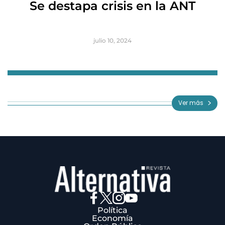
Se destapa crisis en la ANT
B
julio 10, 2024
Item
1
of
Ver más
3
Política
Economía