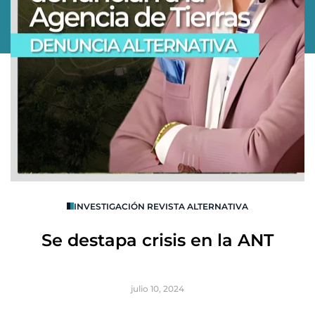
O
INVESTIGACIÓN REVISTA ALTERNATIVA
R
Se destapa crisis en la ANT
B
julio 10, 2024