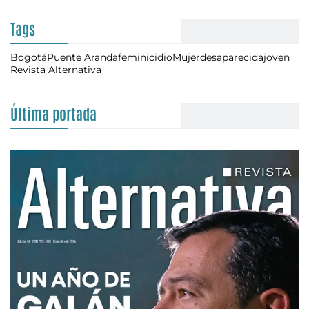
Tags
Bogotá
Puente Aranda
feminicidio
Mujer
desaparecida
joven
Revista Alternativa
Última portada