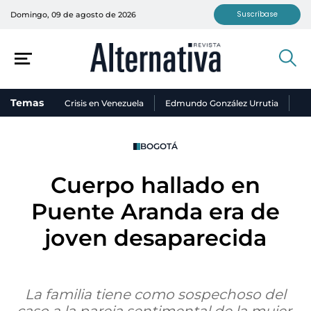
Suscríbase
Domingo, 09 de agosto de 2026
Temas
Crisis en Venezuela
Edmundo González Urrutia
Ni
BOGOTÁ
Cuerpo hallado en
Puente Aranda era de
joven desaparecida
La familia tiene como sospechoso del