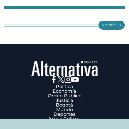
Item
1
of
Ver más
3
Política
Economía
Orden Público
Justicia
Bogotá
Mundo
Deportes
Arte y Cultura
Opinión
Edición Impresa