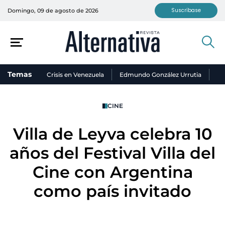
Suscríbase
Domingo, 09 de agosto de 2026
Temas
Crisis en Venezuela
Edmundo González Urrutia
Ni
CINE
Villa de Leyva celebra 10
años del Festival Villa del
Cine con Argentina
como país invitado