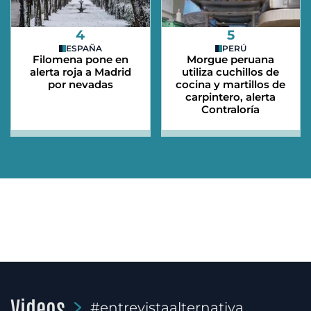
4
5
ESPAÑA
PERÚ
Filomena pone en
Morgue peruana
alerta roja a Madrid
utiliza cuchillos de
por nevadas
cocina y martillos de
carpintero, alerta
Contraloría
Videos
#entrevistaalternativa