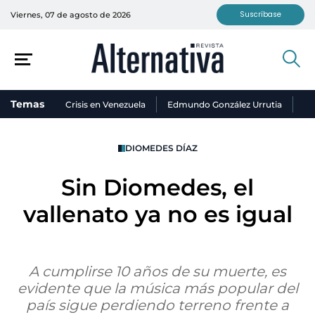
Suscríbase
Viernes, 07 de agosto de 2026
Temas
Crisis en Venezuela
Edmundo González Urrutia
Ni
DIOMEDES DÍAZ
Sin Diomedes, el
vallenato ya no es igual
A cumplirse 10 años de su muerte, es
evidente que la música más popular del
país sigue perdiendo terreno frente a