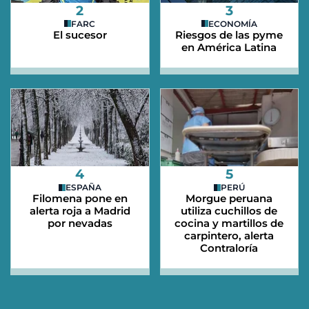
2
3
FARC
ECONOMÍA
El sucesor
Riesgos de las pyme
en América Latina
4
5
ESPAÑA
PERÚ
Filomena pone en
Morgue peruana
alerta roja a Madrid
utiliza cuchillos de
por nevadas
cocina y martillos de
carpintero, alerta
Contraloría