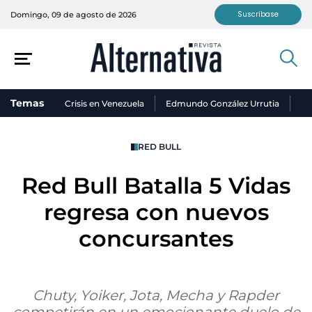
Suscríbase
Domingo, 09 de agosto de 2026
Temas
Crisis en Venezuela
Edmundo González Urrutia
Ni
RED BULL
Red Bull Batalla 5 Vidas
regresa con nuevos
concursantes
Chuty, Yoiker, Jota, Mecha y Rapder