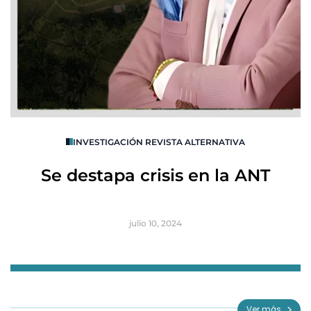
O
INVESTIGACIÓN REVISTA ALTERNATIVA
R
Se destapa crisis en la ANT
B
julio 10, 2024
Item
1
of
Ver más