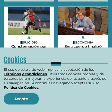
4
5
SUICIDIO
ECONOMÍA
Consternación por
Sin acuerdo finalizó
muerte del
reunión sobre
futbolista uruguayo
aumento del salario
Cookies
Mathías Acuña
mínimo: todo
apunta a que habrá
decreto
El uso de este sitio web implica la aceptación de los
Términos y condiciones
. Utilizamos cookies propias y de
terceros para mejorar la experiencia del usuario a través de
su navegación. Si continúas navegando aceptas su uso.
Política de Cookies
.
Acepto