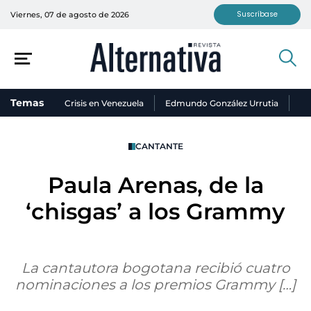
Suscríbase
Viernes, 07 de agosto de 2026
Temas
Crisis en Venezuela
Edmundo González Urrutia
Ni
CANTANTE
Paula Arenas, de la
‘chisgas’ a los Grammy
La cantautora bogotana recibió cuatro
nominaciones a los premios Grammy […]