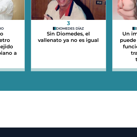
3
RO
DIOMEDES DÍAZ
do
Sin Diomedes, el
Un im
etro
vallenato ya no es igual
puede 
tejido
funci
iano a
tr