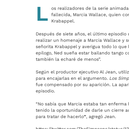
L
os realizadores de la serie animada
fallecida, Marcia Wallace, quien co
Krabappel.
Después de siete años, el último episodio
realizar un homenaje a Marcia Wallace y 
señorita Krabappel y averigua todo lo que l
epílogo, Ned sueña estar bailando tango c
también la echaré de menos”.
Según el productor ejecutivo Al Jean, util
para encajarlas en el argumento.
Los Sim
fue compensado por su aparición. La apar
episodio.
“No sabía que Marcia estaba tan enferma 
tenido la oportunidad de darle un cierre
para tratar de hacerlo
”
, agregó Jean.
https://twitter.com/TheSimpsons/status/