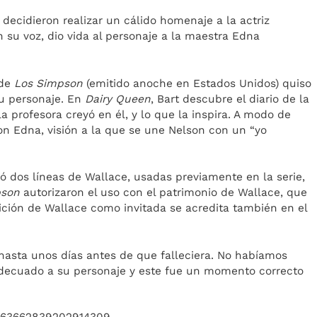
 decidieron realizar un cálido homenaje a la actriz
n su voz, dio vida al personaje a la maestra Edna
 de
Los Simpson
(emitido anoche en Estados Unidos) quiso
su personaje. En
Dairy Queen
, Bart descubre el diario de la
a profesora creyó en él, y lo que la inspira. A modo de
on Edna, visión a la que se une Nelson con un “yo
izó dos líneas de Wallace, usadas previamente en la serie,
pson
autorizaron el uso con el patrimonio de Wallace, que
ición de Wallace como invitada se acredita también en el
hasta unos días antes de que falleciera. No habíamos
 adecuado a su personaje y este fue un momento correcto
1363662839202914309