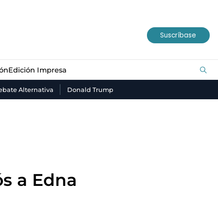
ión
Edición Impresa
Suscríbase
ión
Edición Impresa
bate Alternativa
Donald Trump
ós a Edna