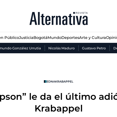
n Público
Justicia
Bogotá
Mundo
Deportes
Arte y Cultura
Opin
n Público
Justicia
Bogotá
Mundo
Deportes
Arte y Cultura
Opin
mundo González Urrutia
Nicolás Maduro
Gustavo Petro
De
EDNAKRABAPPEL
pson” le da el último adi
Krabappel