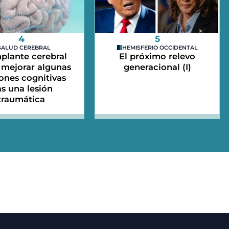
4
5
SALUD CEREBRAL
HEMISFERIO OCCIDENTAL
plante cerebral
El próximo relevo
mejorar algunas
generacional (I)
ones cognitivas
as una lesión
traumática