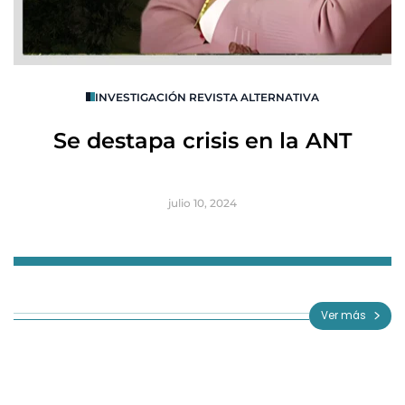
O
INVESTIGACIÓN REVISTA ALTERNATIVA
R
Se destapa crisis en la ANT
B
julio 10, 2024
Item
1
of
Ver más
3