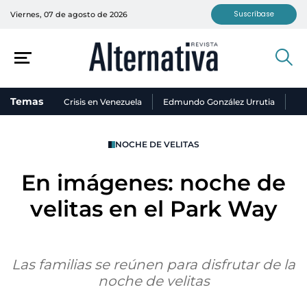
Suscríbase
Viernes, 07 de agosto de 2026
Temas
Crisis en Venezuela
Edmundo González Urrutia
Ni
NOCHE DE VELITAS
En imágenes: noche de
velitas en el Park Way
Las familias se reúnen para disfrutar de la
noche de velitas