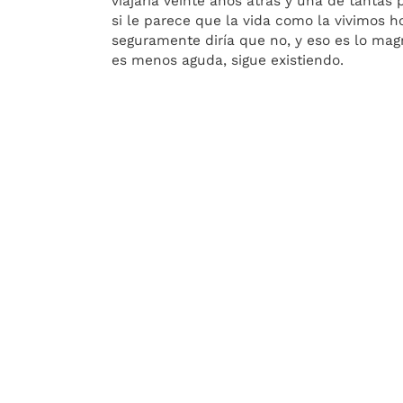
viajaría veinte años atrás y una de tantas
si le parece que la vida como la vivimos h
seguramente diría que no, y eso es lo ma
es menos aguda, sigue existiendo.