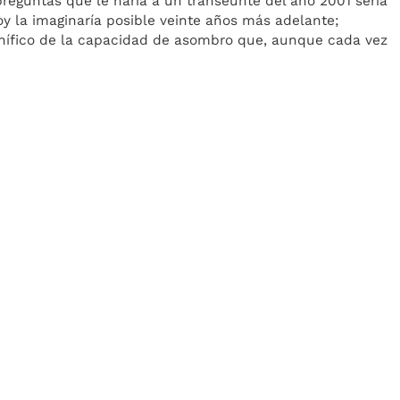
 preguntas que le haría a un transeúnte del año 2001 sería
oy la imaginaría posible veinte años más adelante;
gnífico de la capacidad de asombro que, aunque cada vez