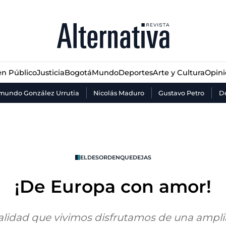
n Público
Justicia
Bogotá
Mundo
Deportes
Arte y Cultura
Opin
n Público
Justicia
Bogotá
Mundo
Deportes
Arte y Cultura
Opin
mundo González Urrutia
Nicolás Maduro
Gustavo Petro
De
ELDESORDENQUEDEJAS
¡De Europa con amor!
alidad que vivimos disfrutamos de una amplia