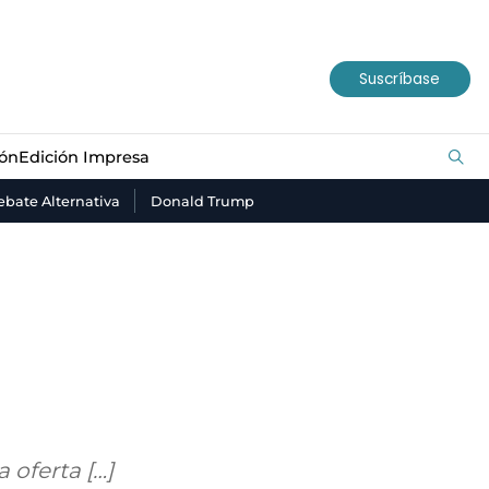
ión
Edición Impresa
Suscríbase
ión
Edición Impresa
bate Alternativa
Donald Trump
 oferta […]