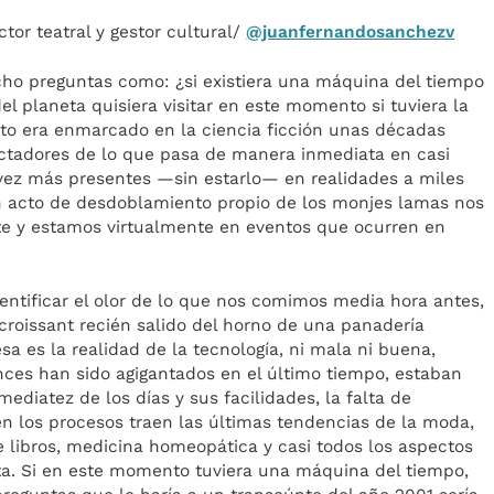
tor teatral y gestor cultural/
@juanfernandosanchezv
o preguntas como: ¿si existiera una máquina del tiempo
l planeta quisiera visitar en este momento si tuviera la
to era enmarcado en la ciencia ficción unas décadas
ctadores de lo que pasa de manera inmediata en casi
 vez más presentes —sin estarlo— en realidades a miles
un acto de desdoblamiento propio de los monjes lamas nos
te y estamos virtualmente en eventos que ocurren en
entificar el olor de lo que nos comimos media hora antes,
roissant recién salido del horno de una panadería
sa es la realidad de la tecnología, ni mala ni buena,
nces han sido agigantados en el último tiempo, estaban
ediatez de los días y sus facilidades, la falta de
 en los procesos traen las últimas tendencias de la moda,
e libros, medicina homeopática y casi todos los aspectos
ta. Si en este momento tuviera una máquina del tiempo,