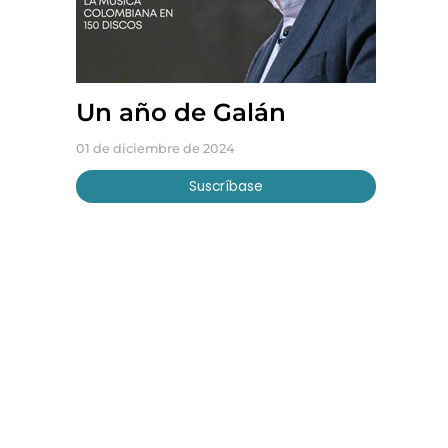
Un año de Galán
01 de diciembre de 2024
Suscríbase