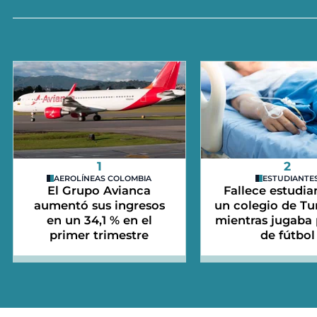
1
2
AEROLÍNEAS COLOMBIA
ESTUDIANTE
El Grupo Avianca
Fallece estudia
aumentó sus ingresos
un colegio de Tu
en un 34,1 % en el
mientras jugaba 
primer trimestre
de fútbol