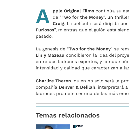
A
pple Original Films
continúa su asc
de “
Two for the Money
”, un thril
Craig
. La película será dirigida po
Furiosos
”, mientras que el guión está sien
pasado.
La génesis de “
Two for the Money
” se rem
Lin y Mazeau
concibieron la idea del proye
entre dos ladrones expertos, y aunque aún
intensidad y calidad que caracterizan a l
Charlize Theron
, quien no solo será la pr
compañía
Denver & Delilah
, interpretará 
ladrones promete ser una de las más emoc
Temas relacionados
CINE