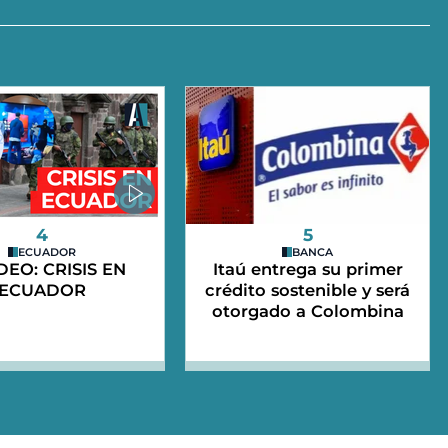
4
5
ECUADOR
BANCA
IDEO: CRISIS EN
Itaú entrega su primer
ECUADOR
crédito sostenible y será
otorgado a Colombina