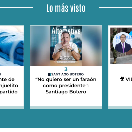
Lo más visto
3
S
SANTIAGO BOTERO
nte de
“No quiero ser un faraón
🎥 V
njuelito
como presidente”:
partido
Santiago Botero