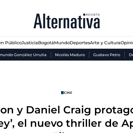
n Público
Justicia
Bogotá
Mundo
Deportes
Arte y Cultura
Opin
n Público
Justicia
Bogotá
Mundo
Deportes
Arte y Cultura
Opin
mundo González Urrutia
Nicolás Maduro
Gustavo Petro
De
CINE
ron y Daniel Craig protag
y’, el nuevo thriller de A