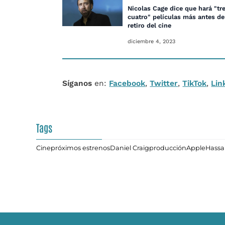
Nicolas Cage dice que hará "tr
cuatro" películas más antes de
retiro del cine
diciembre 4, 2023
Síganos
en:
Facebook
,
Twitter
,
TikTok
,
Lin
Tags
Cine
próximos estrenos
Daniel Craig
producción
Apple
Hassa