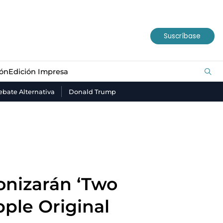
ión
Edición Impresa
Suscríbase
ión
Edición Impresa
bate Alternativa
Donald Trump
onizarán ‘Two
pple Original