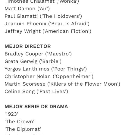
Timothée Chalamet ('Wonka')
Matt Damon ('Air')
Paul Giamatti ('The Holdovers')
Joaquin Phoenix ('Beau is Afraid')
Jeffrey Wright ('American Fiction')
MEJOR DIRECTOR
Bradley Cooper ('Maestro')
Greta Gerwig ('Barbie')
Yorgos Lanthimos ('Poor Things')
Christopher Nolan ('Oppenheimer')
Martin Scorsese ('Killers of the Flower Moon')
Celine Song ('Past Lives')
MEJOR SERIE DE DRAMA
'1923'
'The Crown'
'The Diplomat'