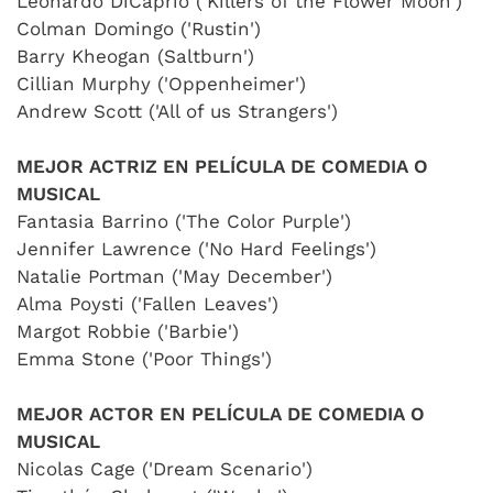
Leonardo DiCaprio ('Killers of the Flower Moon')
Colman Domingo ('Rustin')
Barry Kheogan (Saltburn')
Cillian Murphy ('Oppenheimer')
Andrew Scott ('All of us Strangers')
MEJOR ACTRIZ EN PELÍCULA DE COMEDIA O
MUSICAL
Fantasia Barrino ('The Color Purple')
Jennifer Lawrence ('No Hard Feelings')
Natalie Portman ('May December')
Alma Poysti ('Fallen Leaves')
Margot Robbie ('Barbie')
Emma Stone ('Poor Things')
MEJOR ACTOR EN PELÍCULA DE COMEDIA O
MUSICAL
Nicolas Cage ('Dream Scenario')