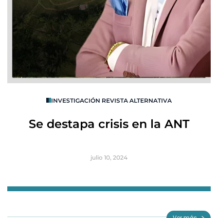
O
INVESTIGACIÓN REVISTA ALTERNATIVA
R
Se destapa crisis en la ANT
B
julio 10, 2024
Item
1
of