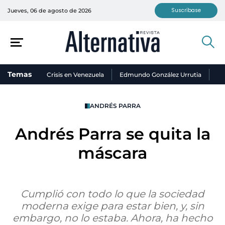
Suscríbase
Jueves, 06 de agosto de 2026
Temas
Crisis en Venezuela
Edmundo González Urrutia
Ni
ANDRÉS PARRA
Andrés Parra se quita la
máscara
Cumplió con todo lo que la sociedad
moderna exige para estar bien, y, sin
embargo, no lo estaba. Ahora, ha hecho