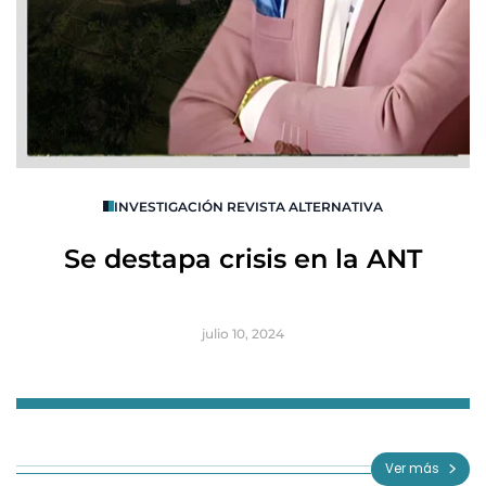
O
INVESTIGACIÓN REVISTA ALTERNATIVA
R
Se destapa crisis en la ANT
B
julio 10, 2024
Item
1
of
Ver más
3