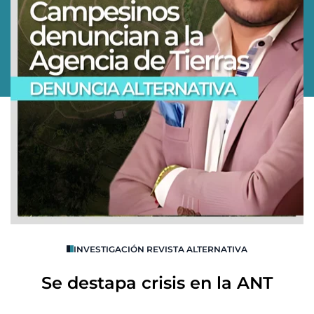
O
INVESTIGACIÓN REVISTA ALTERNATIVA
R
Se destapa crisis en la ANT
B