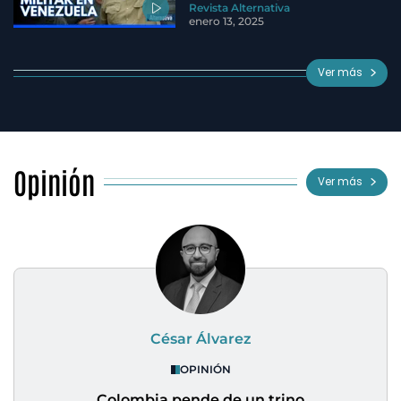
Revista Alternativa
enero 13, 2025
Ver más
Opinión
Ver más
César Álvarez
OPINIÓN
Colombia pende de un trino