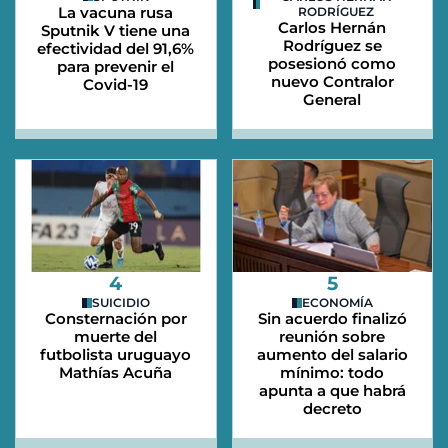
La vacuna rusa
RODRÍGUEZ
Carlos Hernán
Sputnik V tiene una
Rodríguez se
efectividad del 91,6%
posesionó como
para prevenir el
nuevo Contralor
Covid-19
General
4
5
SUICIDIO
ECONOMÍA
Consternación por
Sin acuerdo finalizó
muerte del
reunión sobre
futbolista uruguayo
aumento del salario
Mathías Acuña
mínimo: todo
apunta a que habrá
decreto