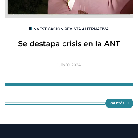
O
INVESTIGACIÓN REVISTA ALTERNATIVA
R
Se destapa crisis en la ANT
B
julio 10, 2024
Item
1
of
Ver más
3