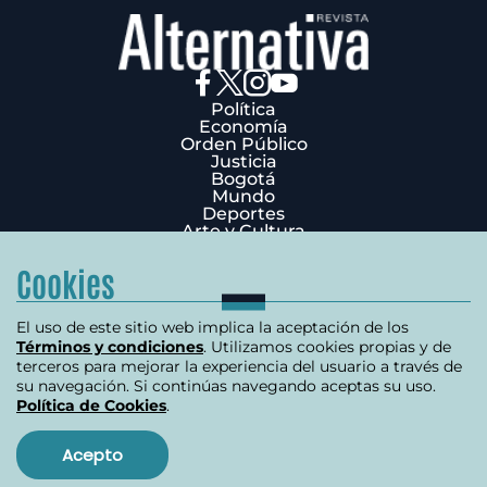
Política
Economía
Orden Público
Justicia
Bogotá
Mundo
Deportes
Arte y Cultura
Opinión
Edición Impresa
Cookies
¿Quiénes Somos?
Términos y condiciones
Política de privacidad
El uso de este sitio web implica la aceptación de los
Política de cookies
Términos y condiciones
. Utilizamos cookies propias y de
Contáctenos
terceros para mejorar la experiencia del usuario a través de
Carrera 7 # 75-51 Edificio Terpel Oficina 501
su navegación. Si continúas navegando aceptas su uso.
Política de Cookies
.
+57 (601) 3176506
Copyright 2026 | Derechos reservados
Acepto