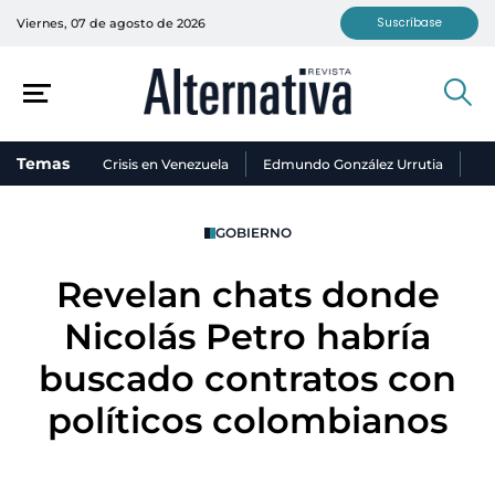
Suscríbase
Viernes, 07 de agosto de 2026
Temas
Crisis en Venezuela
Edmundo González Urrutia
Ni
GOBIERNO
Revelan chats donde
Nicolás Petro habría
buscado contratos con
políticos colombianos