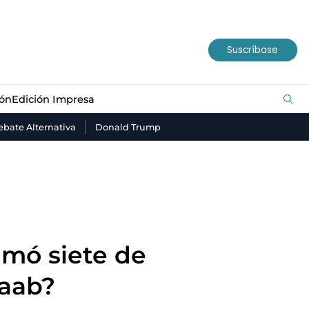
ión
Edición Impresa
Suscríbase
ión
Edición Impresa
bate Alternativa
Donald Trump
imó siete de
Saab?