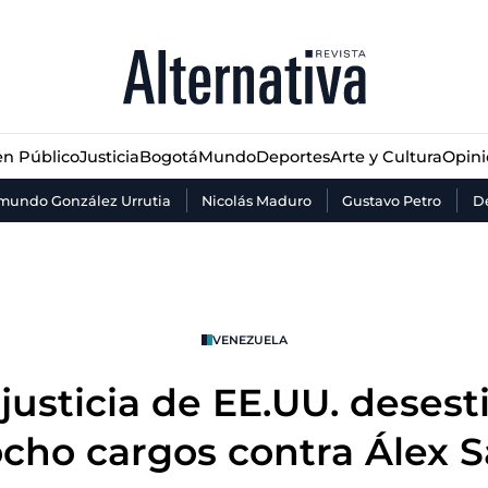
n Público
Justicia
Bogotá
Mundo
Deportes
Arte y Cultura
Opin
n Público
Justicia
Bogotá
Mundo
Deportes
Arte y Cultura
Opin
mundo González Urrutia
Nicolás Maduro
Gustavo Petro
De
VENEZUELA
 justicia de EE.UU. desest
ocho cargos contra Álex 