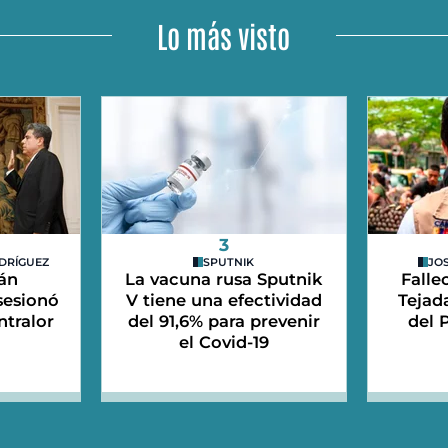
Lo más visto
3
DRÍGUEZ
SPUTNIK
JO
án
La vacuna rusa Sputnik
Falle
sesionó
V tiene una efectividad
Tejad
tralor
del 91,6% para prevenir
del 
el Covid-19