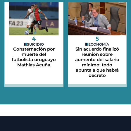
4
5
SUICIDIO
ECONOMÍA
Consternación por
Sin acuerdo finalizó
muerte del
reunión sobre
futbolista uruguayo
aumento del salario
Mathías Acuña
mínimo: todo
apunta a que habrá
decreto