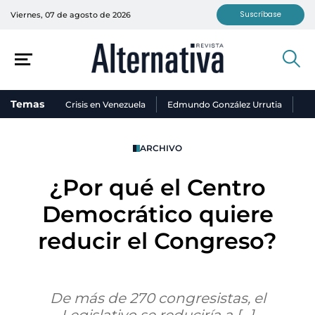
Suscríbase
Viernes, 07 de agosto de 2026
Temas
Crisis en Venezuela
Edmundo González Urrutia
Ni
ARCHIVO
¿Por qué el Centro
Democrático quiere
reducir el Congreso?
De más de 270 congresistas, el