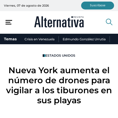
Suscríbase
Viernes, 07 de agosto de 2026
Temas
Crisis en Venezuela
Edmundo González Urrutia
Ni
ESTADOS UNIDOS
Nueva York aumenta el
número de drones para
vigilar a los tiburones en
sus playas