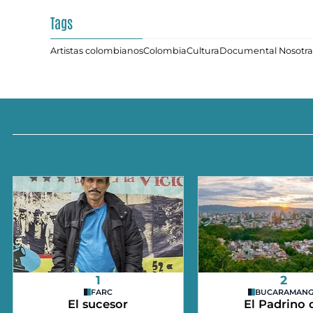
Tags
Artistas colombianos
Colombia
Cultura
Documental Nosotra
1
2
FARC
BUCARAMAN
El sucesor
El Padrino 