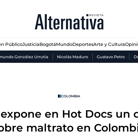
n Público
Justicia
Bogotá
Mundo
Deportes
Arte y Cultura
Opin
n Público
Justicia
Bogotá
Mundo
Deportes
Arte y Cultura
Opin
mundo González Urrutia
Nicolás Maduro
Gustavo Petro
De
COLOMBIA
 expone en Hot Docs un c
obre maltrato en Colomb