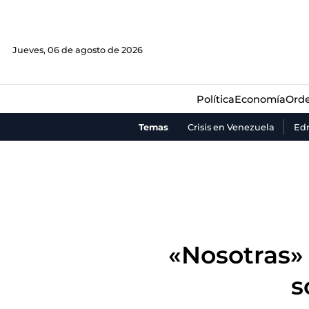
Política
Economía
Orde
Jueves, 06 de agosto de 2026
Política
Economía
Orde
Temas
Crisis en Venezuela
Ed
«Nosotras»
s