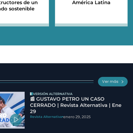
tructores de un
América Latina
ado sostenible
Ver más
VERSIÓN ALTERNATIVA
📰 GUSTAVO PETRO UN CASO
CERRADO | Revista Alternativa | Ene
29
enero 29, 2025
Revista Alternativa