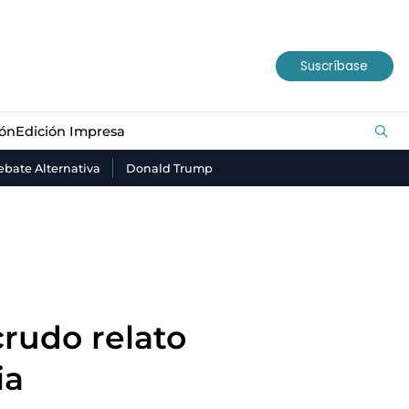
ión
Edición Impresa
Suscríbase
ión
Edición Impresa
bate Alternativa
Donald Trump
rudo relato
ia