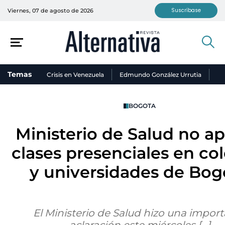
Suscríbase
Viernes, 07 de agosto de 2026
Temas
Crisis en Venezuela
Edmundo González Urrutia
Ni
BOGOTA
Ministerio de Salud no a
clases presenciales en co
y universidades de Bog
El Ministerio de Salud hizo una impor