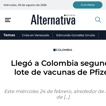
Suscríbase
Miércoles, 05 de agosto de 2026
Temas
Crisis en Venezuela
Edmundo González Urrutia
Ni
COLOMBIA
Llegó a Colombia segu
lote de vacunas de Pfiz
Este miércoles 24 de febrero, alrededor de l
de […]