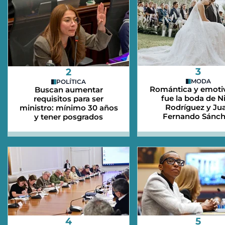
3
2
MODA
POLÍTICA
Romántica y emotiv
Buscan aumentar
fue la boda de N
requisitos para ser
Rodríguez y Ju
ministro: mínimo 30 años
Fernando Sánch
y tener posgrados
4
5