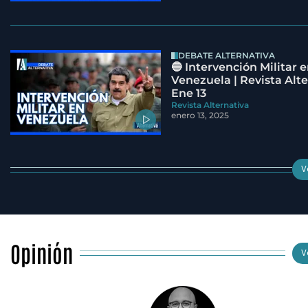
DEBATE ALTERNATIVA
🔵 Intervención Militar 
Venezuela | Revista Alte
Ene 13
Revista Alternativa
enero 13, 2025
V
Opinión
V