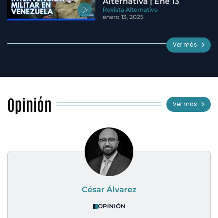
Alternativa | Ene 13
Revista Alternativa
enero 13, 2025
Ver más
Opinión
Ver más
César Álvarez
OPINIÓN