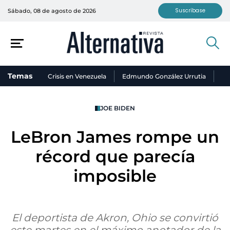
Suscríbase
Sábado, 08 de agosto de 2026
Temas
Crisis en Venezuela
Edmundo González Urrutia
Ni
JOE BIDEN
LeBron James rompe un
récord que parecía
imposible
El deportista de Akron, Ohio se convirtió