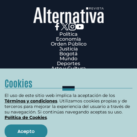
Política
Economía
Orden Público
Justicia
Bogotá
Mundo
Deportes
Arte y Cultura
Opinión
Edición Impresa
Cookies
¿Quiénes Somos?
Términos y condiciones
Política de privacidad
El uso de este sitio web implica la aceptación de los
Política de cookies
Términos y condiciones
. Utilizamos cookies propias y de
Contáctenos
terceros para mejorar la experiencia del usuario a través de
Carrera 7 # 75-51 Edificio Terpel Oficina 501
su navegación. Si continúas navegando aceptas su uso.
Política de Cookies
.
+57 (601) 3176506
Copyright 2026 | Derechos reservados
Acepto