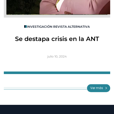
O
INVESTIGACIÓN REVISTA ALTERNATIVA
R
Se destapa crisis en la ANT
B
julio 10, 2024
Item
1
of
Ver más
3