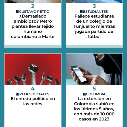
2
3
GUSTAVO PETRO
ESTUDIANTES
¿Demasiado
Fallece estudiante
ambicioso? Petro
de un colegio de
plantea llevar tejido
Tunjuelito mientras
humano
jugaba partido de
colombiano a Marte
fútbol
4
5
REDESOSCIALES
COLOMBIA
El enredo político en
La extorsión en
las redes
Colombia subió en
los últimos 5 años,
con más de 10.000
casos en 2023