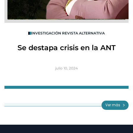
O
INVESTIGACIÓN REVISTA ALTERNATIVA
R
Se destapa crisis en la ANT
B
julio 10, 2024
Item
1
of
Ver más
3